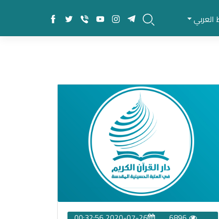
 العربي
2020-07-26 00:32:56
6896