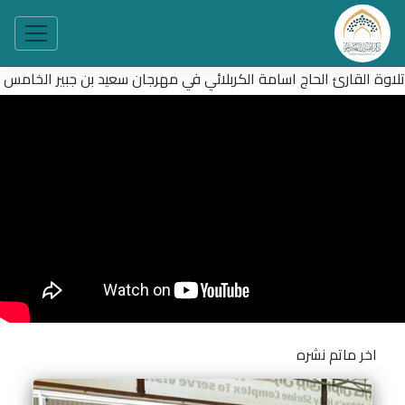
تلاوة القارئ الحاج اسامة الكربلائي في مهرجان سعيد بن جبير الخامس
اخر ماتم نشره